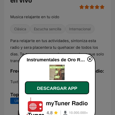
en vivo
Musica relajante en tu oido
Clásica
Escucha sencilla
Internacional
Para relajarte en tus actividades, sintoniza esta
radio y sera placentera tu quehacer de todos los
dias. Te aseguramos nuestra propuesta ya que solo
Instrumentales de Oro Radio en vivo
transmitimos musica instrumental.
Frecuencias Instrumentales de Oro Radio:
Tuxtla Gutiérrez:
Online
DESCARGAR APP
Top Canciones
Últimos 7 días
Últimos 30 días