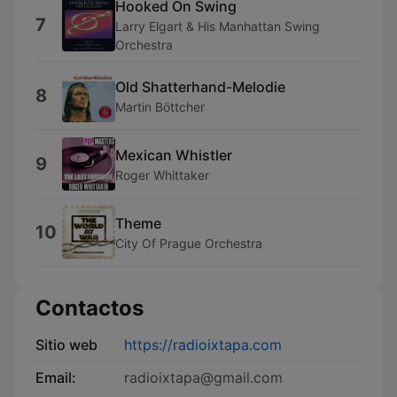
Hooked On Swing
7
Larry Elgart & His Manhattan Swing
Orchestra
Old Shatterhand-Melodie
8
Martin Böttcher
Mexican Whistler
9
Roger Whittaker
Theme
10
City Of Prague Orchestra
Contactos
Sitio web
https://radioixtapa.com
Email:
radioixtapa@gmail.com