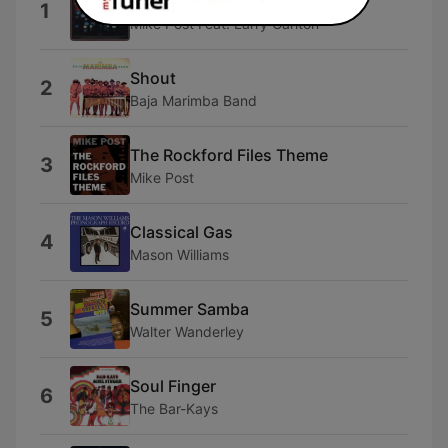
Theme from "Magnum, P.I."
1
Mike Post Feat. Larry Carlton
Shout
2
Baja Marimba Band
The Rockford Files Theme
3
Mike Post
Classical Gas
4
Mason Williams
Summer Samba
5
Walter Wanderley
Soul Finger
6
The Bar-Kays