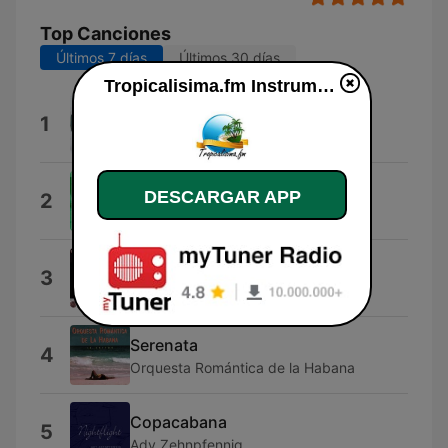
Top Canciones
Últimos 7 días
Últimos 30 días
Tropicalisima.fm Instrumental en vivo
La Capital del Mundo
1
Los Malandrines
Pepe
DESCARGAR APP
2
Pepe Jaramillo
Briul
3
Gheorghe Zamfir & Diane Bish
Serenata
4
Orquesta Romántica de la Habana
Copacabana
5
Ady Zehnpfennig