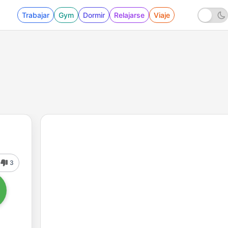
Trabajar
Gym
Dormir
Relajarse
Viaje
3