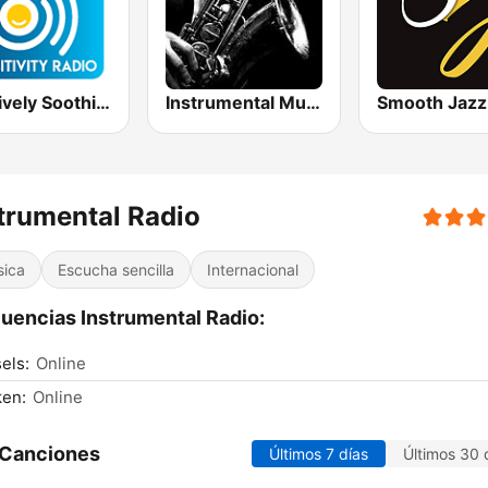
Positively Soothing Instrumental
Instrumental Music Radio | Easy Listening 24/7
trumental Radio
sica
Escucha sencilla
Internacional
uencias Instrumental Radio:
els:
Online
ken:
Online
 Canciones
Últimos 7 días
Últimos 30 