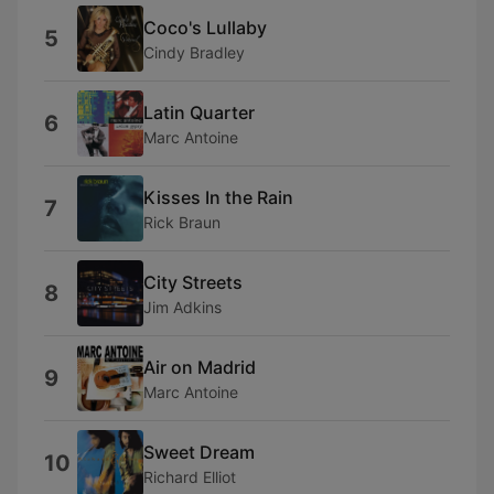
Coco's Lullaby
5
Cindy Bradley
Latin Quarter
6
Marc Antoine
Kisses In the Rain
7
Rick Braun
City Streets
8
Jim Adkins
Air on Madrid
9
Marc Antoine
Sweet Dream
10
Richard Elliot