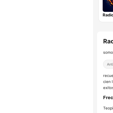
Radi
Rad
somos
Ant
recue
cien 
exito
Frec
Teopi