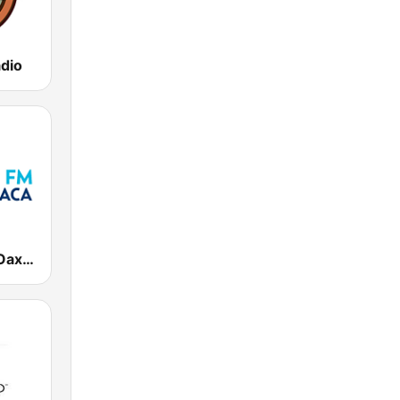
adio
El Heraldo - Oaxaca