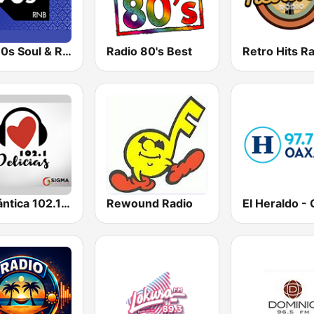
90s90s Soul & R&B
Radio 80's Best
Retro Hits R
Romántica 102.1 FM Delicias
Rewound Radio