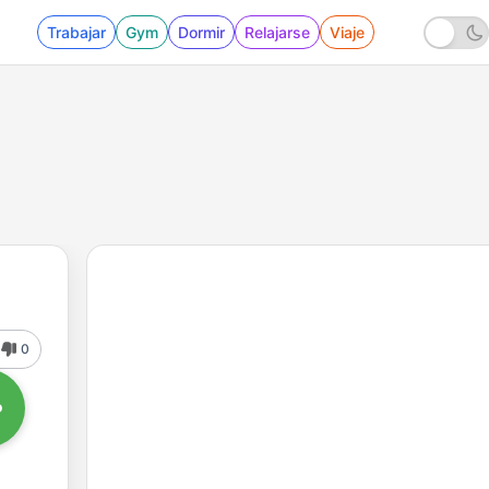
Trabajar
Gym
Dormir
Relajarse
Viaje
0