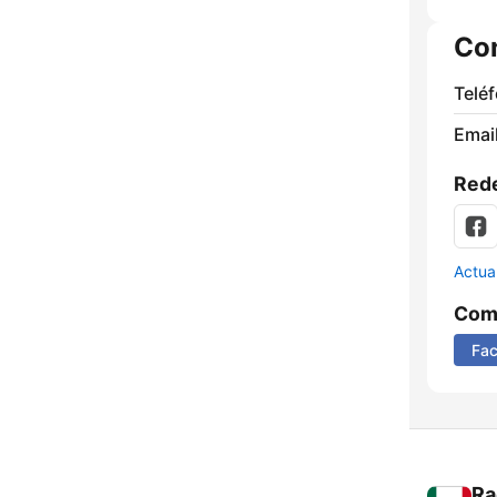
Co
Telé
Email
Rede
Actua
Comp
Fa
Ra