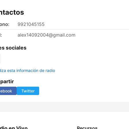
ntactos
fono:
9921045155
:
alex14092004@gmail.com
s sociales
liza esta información de radio
artir
cebook
Twitter
dio en Vivo
Recursos