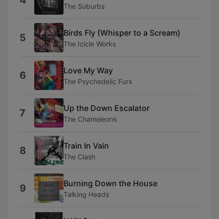
4
The Suburbs
Birds Fly (Whisper to a Scream)
5
The Icicle Works
Love My Way
6
The Psychedelic Furs
Up the Down Escalator
7
The Chameleons
Train In Vain
8
The Clash
Burning Down the House
9
Talking Heads