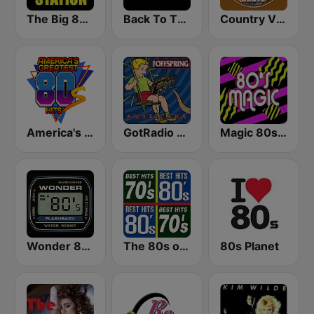
The Big 80s Station
Back To The 80's Radio
Country Vibes
America's Greatest 80s Hits
GotRadio - 90's Alternative
Magic 80s Florida
Wonder 80's
The 80s on the 80s
80s Planet