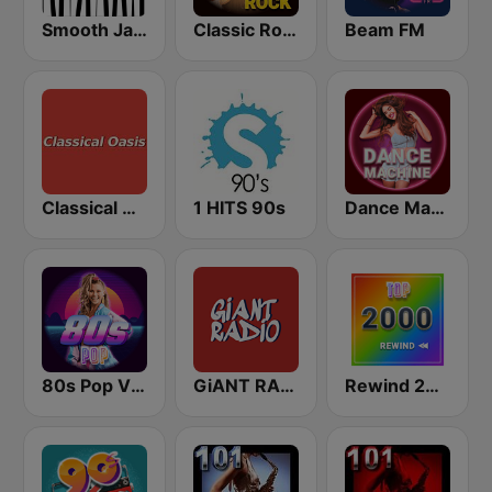
Smooth Jazz - Groov
Classic Rock Station
Beam FM
Classical Oasis
1 HITS 90s
Dance Machine
80s Pop Vibes
GiANT RADiO
Rewind 2000's