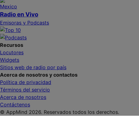
Radio en Vivo
Emisoras y Podcasts
Recursos
Locutores
Widgets
Sitios web de radio por país
Acerca de nosotros y contactos
Política de privacidad
Términos del servicio
Acerca de nosotros
Contáctenos
© AppMind 2026. Reservados todos los derechos.