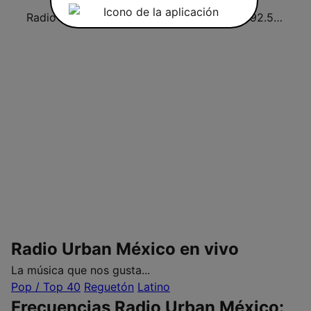
Radio Muy Romantica Mexico
Club Sonidero
Amor 92.5 FM
Radio Urban México en vivo
La música que nos gusta...
Pop / Top 40
Reguetón
Latino
Frecuencias Radio Urban México: