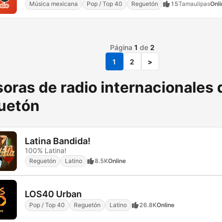
Música mexicana
Pop / Top 40
Reguetón
15
Tamaulipas
Onli
Página
1
de
2
1
2
>
oras de radio internacionales 
uetón
Latina Bandida!
100% Latina!
Reguetón
Latino
8.5K
Online
LOS40 Urban
Pop / Top 40
Reguetón
Latino
26.8K
Online