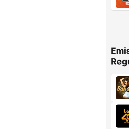
Emis
Reg