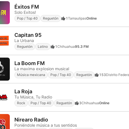
Éxitos FM
Solo Exitos!
Pop / Top 40
Reguetón
1
Tamaulipas
Online
Capitan 95
La Urbana
Reguetón
Latino
1
Chihuahua
95.3 FM
La Boom FM
La maxima explosion musical
Música mexicana
Pop / Top 40
Reguetón
153
Distrito Federa
La Roja
Tu Música, Tu Radio
Rock
Pop / Top 40
Reguetón
3
Chihuahua
Online
Nirearo Radio
Poniéndole música a tus sentidos