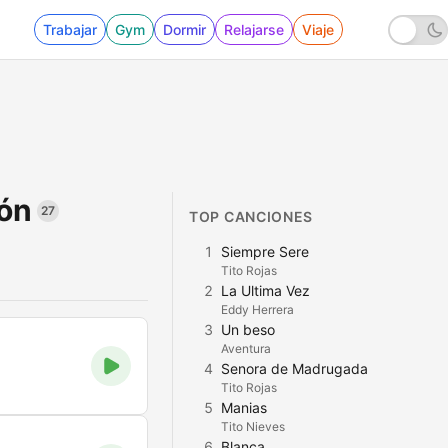
Trabajar
Gym
Dormir
Relajarse
Viaje
tón
27
TOP CANCIONES
1
Siempre Sere
Tito Rojas
2
La Ultima Vez
Eddy Herrera
3
Un beso
Aventura
4
Senora de Madrugada
Tito Rojas
5
Manias
Tito Nieves
6
Blanca