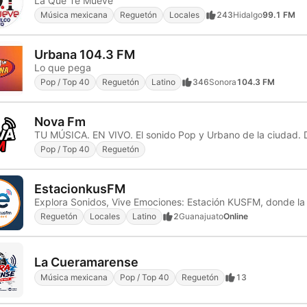
La Que Te Mueve
Música mexicana
Reguetón
Locales
243
Hidalgo
99.1 FM
Urbana 104.3 FM
Lo que pega
Pop / Top 40
Reguetón
Latino
346
Sonora
104.3 FM
Nova Fm
TU MÚSICA. EN VIVO. El sonido Pop y Urbano de la ciudad. D
Pop / Top 40
Reguetón
EstacionkusFM
Reguetón
Locales
Latino
2
Guanajuato
Online
La Cueramarense
Música mexicana
Pop / Top 40
Reguetón
13