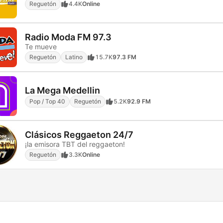
Reguetón
4.4K
Online
Radio Moda FM 97.3
Te mueve
Reguetón
Latino
15.7K
97.3 FM
La Mega Medellin
Pop / Top 40
Reguetón
5.2K
92.9 FM
Clásicos Reggaeton 24/7
¡la emisora TBT del reggaeton!
Reguetón
3.3K
Online