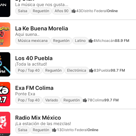
La música que nos gusta...
Salsa
Reguetón
Años 90
43
Distrito Federal
Online
La Ke Buena Morelia
Aqui suena..
Música mexicana
Reguetón
Latino
4
Michoacán
88.9 FM
Los 40 Puebla
¡Toda la actitud!
Pop / Top 40
Reguetón
Electrónica
83
Puebla
98.7 FM
Exa FM Colima
Ponte Exa
Pop / Top 40
Variado
Reguetón
78
Colima
99.7 FM
Radio Mix México
¡La estación de las mezclas!
Salsa
Reguetón
13
Distrito Federal
Online