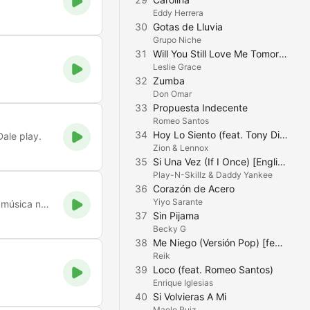
Eddy Herrera
30
Gotas de Lluvia
Grupo Niche
31
Will You Still Love Me Tomorrow
Leslie Grace
32
Zumba
Don Omar
33
Propuesta Indecente
Romeo Santos
34
Hoy Lo Siento (feat. Tony Dize)
ale play.
Zion & Lennox
35
Si Una Vez (If I Once) [English Version] [feat. Frankie J, Becky G & Kap G]
Play-N-Skillz & Daddy Yankee
36
Corazón de Acero
Yiyo Sarante
Explora Sonidos, Vive Emociones: Estación KUSFM, donde la música no conoce límites.
37
Sin Pijama
Becky G
38
Me Niego (Versión Pop) [feat. Ozuna & Wisin]
Reik
39
Loco (feat. Romeo Santos)
Enrique Iglesias
40
Si Volvieras A Mi
Maelo Ruiz