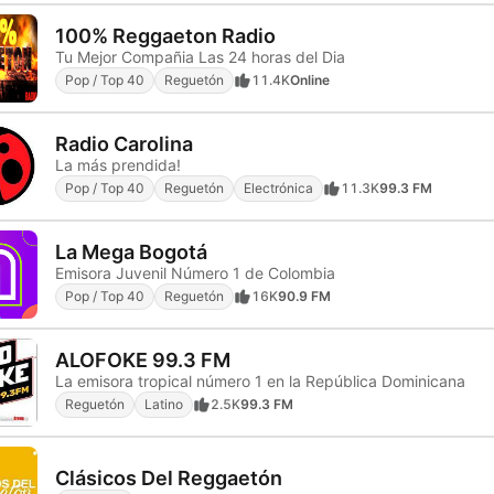
100% Reggaeton Radio
Tu Mejor Compañia Las 24 horas del Dia
Pop / Top 40
Reguetón
11.4K
Online
Radio Carolina
La más prendida!
Pop / Top 40
Reguetón
Electrónica
11.3K
99.3 FM
La Mega Bogotá
Emisora Juvenil Número 1 de Colombia
Pop / Top 40
Reguetón
16K
90.9 FM
ALOFOKE 99.3 FM
La emisora tropical número 1 en la República Dominicana
Reguetón
Latino
2.5K
99.3 FM
Clásicos Del Reggaetón