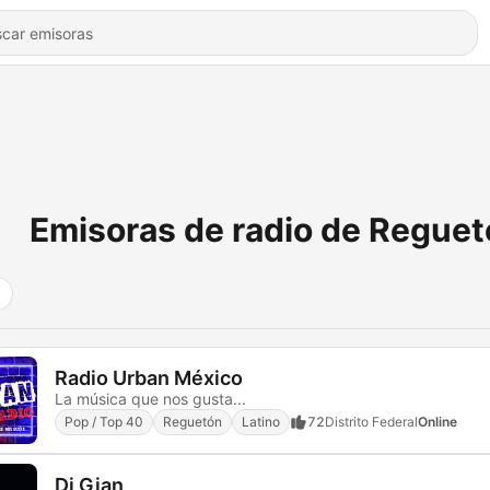
Emisoras de radio de Regue
Radio Urban México
La música que nos gusta...
Pop / Top 40
Reguetón
Latino
72
Distrito Federal
Online
Dj Gian