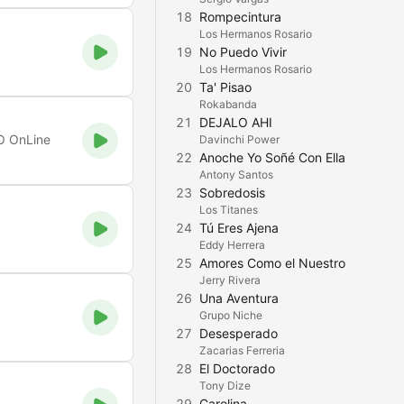
18
Rompecintura
Los Hermanos Rosario
19
No Puedo Vivir
Los Hermanos Rosario
20
Ta' Pisao
Rokabanda
21
DEJALO AHI
IO OnLine
Davinchi Power
22
Anoche Yo Soñé Con Ella
Antony Santos
23
Sobredosis
Los Titanes
24
Tú Eres Ajena
Eddy Herrera
25
Amores Como el Nuestro
Jerry Rivera
26
Una Aventura
Grupo Niche
27
Desesperado
Zacarias Ferreria
28
El Doctorado
Tony Dize
29
Carolina