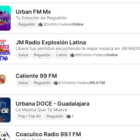
Urban FM Mx
Tu Estación de Reguetón
Reguetón
3
Distrito Federal
Online
JM Radio Explosión Latina
Libera tus sentidos escuchando la mejor música en JM RAD
Salsa
Reguetón
Latino
30
Distrito Federal
Online
Caliente 99 FM
Salsa
Reguetón
41
Distrito Federal
99.0 FM
Urbana DOCE - Guadalajara
La Música Que Te Mueve
Pop / Top 40
Reguetón
1
Coacuilco Radio 99.1 FM