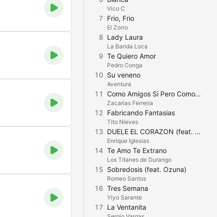
Vico C
7
Frio, Frio
El Zorro
8
Lady Laura
La Banda Loca
9
Te Quiero Amor
Pedro Conga
10
Su veneno
Aventura
11
Como Amigos Si Pero Como Amor No
Zacarias Ferreria
12
Fabricando Fantasias
Tito Nieves
13
DUELE EL CORAZON (feat. Wisin)
Enrique Iglesias
14
Te Amo Te Extrano
Los Titanes de Durango
15
Sobredosis (feat. Ozuna)
Romeo Santos
16
Tres Semana
Yiyo Sarante
17
La Ventanita
Sergio Vargas