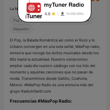
La Música de Tú Vida
Pop / Top 40
Contemporánea para adultos
Reguetón
El Pop, la Balada Romántica así como el Rock y lo
Urbano convergen en una sola señal, MásPop radio,
emisora que recoge los éxitos musicales desde los
80s hasta la actualidad. Nuestro compromiso
ampliar cada día nuestro catálogo con los hits del
momento y aquellas canciones que no pasan de
moda. Transmitimos desde Saltillo, Coahuila,
México. #MásPop Radio es una emisora más del
grupo RadioInfantil.com
Frecuencias #MásPop Radio: