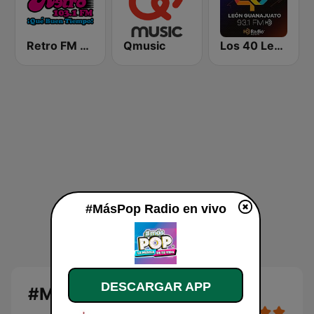
Retro FM 103.1
Qmusic
Los 40 León
#MásPop Radio en vivo
DESCARGAR APP
#MásPop Radio en vivo