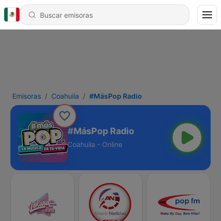
Emisoras
Coahuila
#MásPop Radio
#MásPop Radio
Coahuila - Online