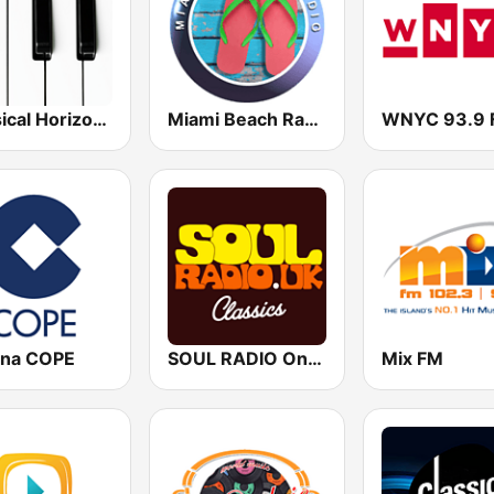
Classical Horizon Radio (International)
Miami Beach Radio
WNYC 93.9 
na COPE
SOUL RADIO Only Classic Soul
Mix FM