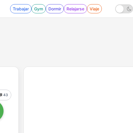
Trabajar
Gym
Dormir
Relajarse
Viaje
43