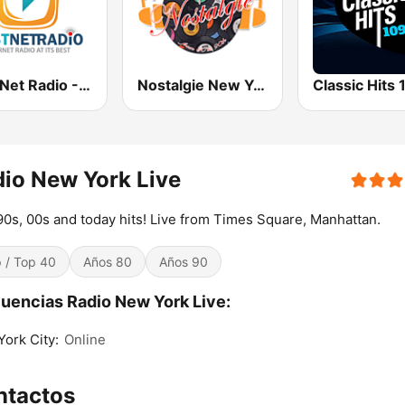
Best Net Radio - Country Oldies
Nostalgie New York
io New York Live
90s, 00s and today hits! Live from Times Square, Manhattan.
 / Top 40
Años 80
Años 90
uencias Radio New York Live:
ork City:
Online
ntactos