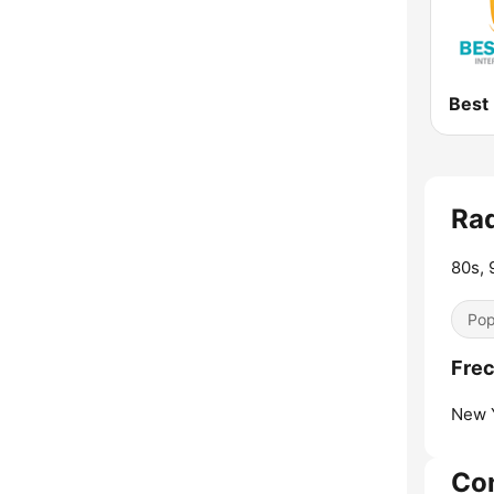
Rad
80s, 
Pop
Frec
New Y
Co