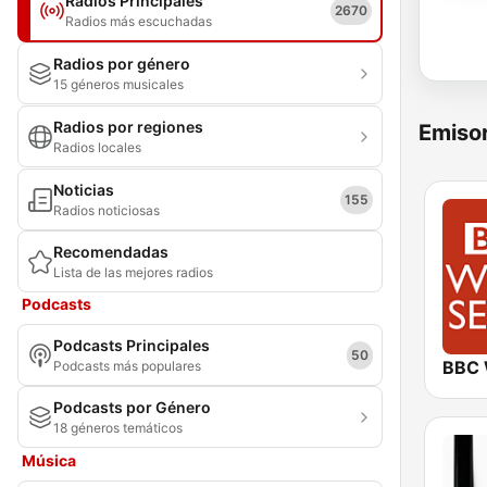
Radios Principales
2670
Radios más escuchadas
Radios por género
15 géneros musicales
Radios por regiones
Emisor
Radios locales
Noticias
155
Radios noticiosas
Recomendadas
Lista de las mejores radios
Podcasts
Podcasts Principales
50
Podcasts más populares
Podcasts por Género
18 géneros temáticos
Música