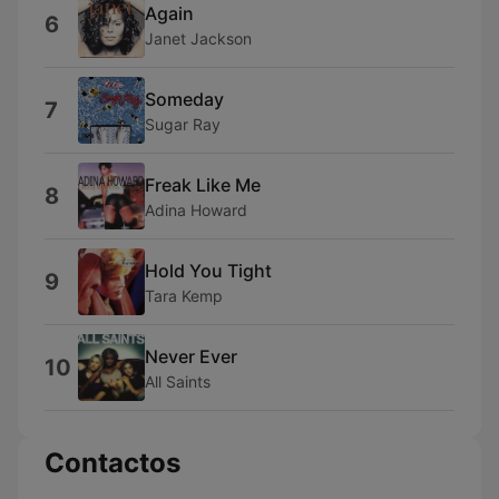
Again
6
Janet Jackson
Someday
7
Sugar Ray
Freak Like Me
8
Adina Howard
Hold You Tight
9
Tara Kemp
Never Ever
10
All Saints
Contactos