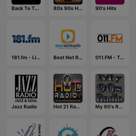
Back To The 80's Radio
80s 90s Hits Radio
90's Hits
181.fm - Lite 90's
Best Net Radio - 80s and 90s Mix
011.FM - Totally 90s
Jazz Radio
Hot 21 Radio
My 90's Radio