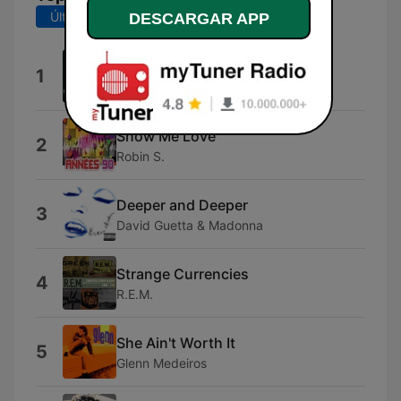
Últimos 7 días
Últimos 30 días
DESCARGAR APP
4 Seasons of Loneliness
1
Boyz II Men
Show Me Love
2
Robin S.
Deeper and Deeper
3
David Guetta & Madonna
Strange Currencies
4
R.E.M.
She Ain't Worth It
5
Glenn Medeiros