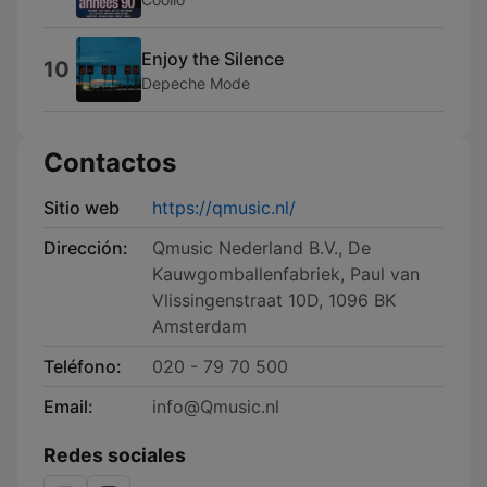
Enjoy the Silence
10
Depeche Mode
Contactos
Sitio web
https://qmusic.nl/
Dirección:
Qmusic Nederland B.V., De
Kauwgomballenfabriek, Paul van
Vlissingenstraat 10D, 1096 BK
Amsterdam
Teléfono:
020 - 79 70 500
Email:
info@Qmusic.nl
Redes sociales