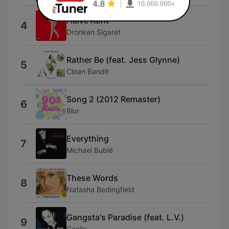
Halve Kont
4
Dronken Sigaret
Rather Be (feat. Jess Glynne)
5
Clean Bandit
Song 2 (2012 Remaster)
6
Blur
Everything
7
Michael Bublé
These Words
8
Natasha Bedingfield
Gangsta's Paradise (feat. L.V.)
9
Coolio