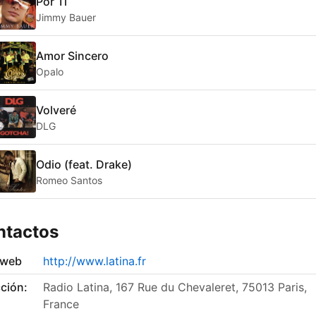
Por Ti
Jimmy Bauer
Amor Sincero
Opalo
Volveré
DLG
Odio (feat. Drake)
Romeo Santos
ntactos
 web
http://www.latina.fr
ción:
Radio Latina, 167 Rue du Chevaleret, 75013 Paris,
France