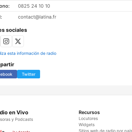
fono:
0825 24 10 10
:
contact@latina.fr
s sociales
liza esta información de radio
artir
cebook
Twitter
dio en Vivo
Recursos
Locutores
soras y Podcasts
Widgets
Sitios web de radio por paí