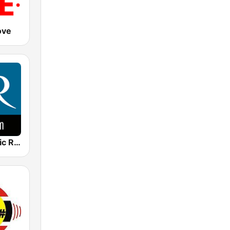
ove
Venice Classic Radio | VCR Auditorium