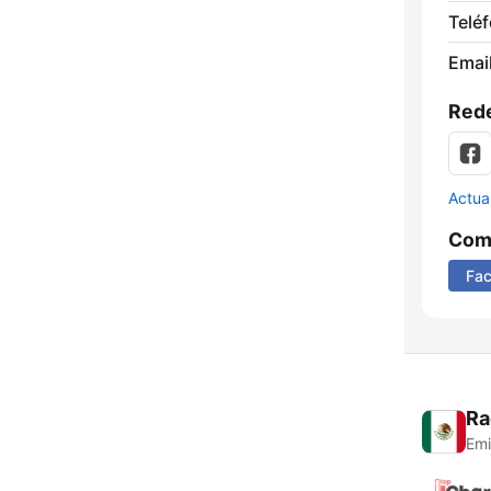
Telé
Email
Rede
Actua
Comp
Fa
Ra
Emi