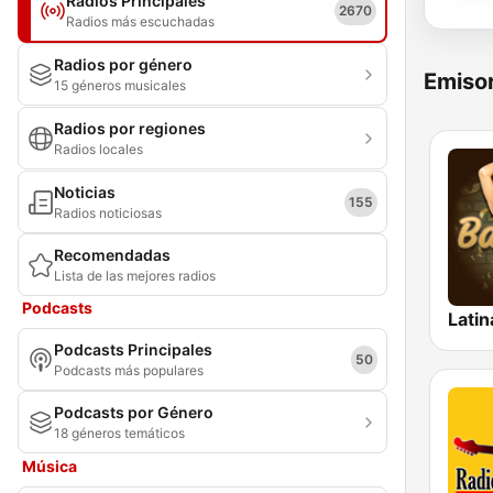
Radios Principales
2670
Radios más escuchadas
Radios por género
Emisor
15 géneros musicales
Radios por regiones
Radios locales
Noticias
155
Radios noticiosas
Recomendadas
Lista de las mejores radios
Podcasts
Latin
Podcasts Principales
50
Podcasts más populares
Podcasts por Género
18 géneros temáticos
Música