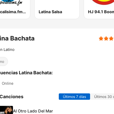
Tropicalisima.fm - Bachata
Latina Salsa
HJ 94.1 Boo
ina Bachata
n Latino
ino
uencias Latina Bachata:
:
Online
 Canciones
Últimos 7 días
Últimos 30 
Al Otro Lado Del Mar