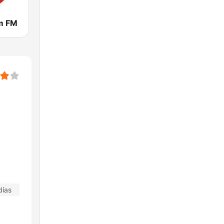
m FM
días