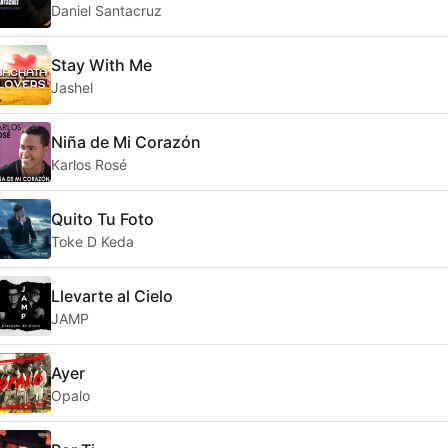
Daniel Santacruz
Stay With Me
Jashel
Niña de Mi Corazón
Karlos Rosé
Quito Tu Foto
Toke D Keda
Llevarte al Cielo
JAMP
Ayer
Opalo