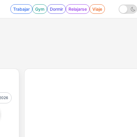
Trabajar
Gym
Dormir
Relajarse
Viaje
2026