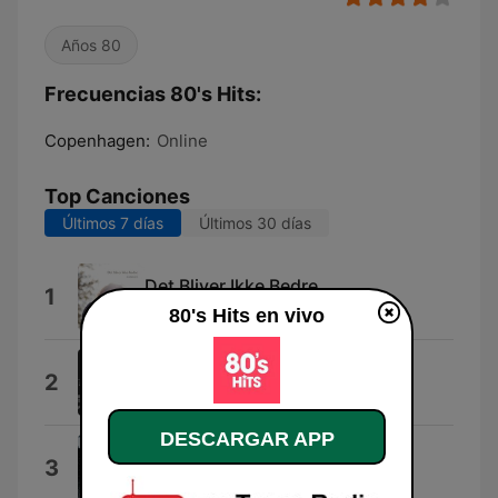
Años 80
Frecuencias 80's Hits:
Copenhagen:
Online
Top Canciones
Últimos 7 días
Últimos 30 días
Det Bliver Ikke Bedre
1
Jo Dietrich
80's Hits en vivo
Vintage Funk
2
AlexGuz
DESCARGAR APP
Jump
3
Van Halen