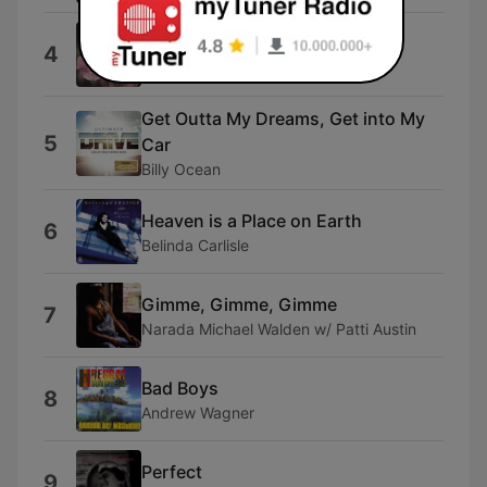
Living Moment
4
Betsy Grant
Get Outta My Dreams, Get into My
5
Car
Billy Ocean
Heaven is a Place on Earth
6
Belinda Carlisle
Gimme, Gimme, Gimme
7
Narada Michael Walden w/ Patti Austin
Bad Boys
8
Andrew Wagner
Perfect
9