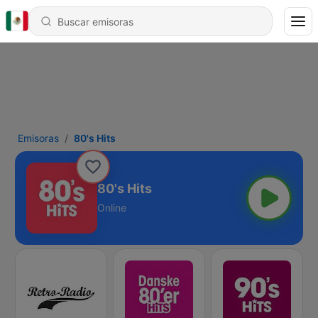
Emisoras
80's Hits
80's Hits
Online