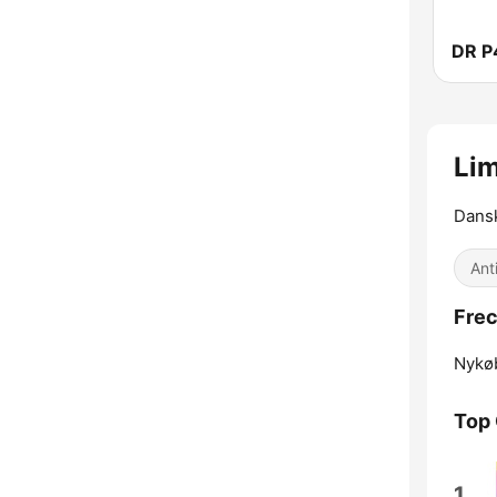
DR P
Lim
Dansk
Ant
Frec
Nykø
Top
1