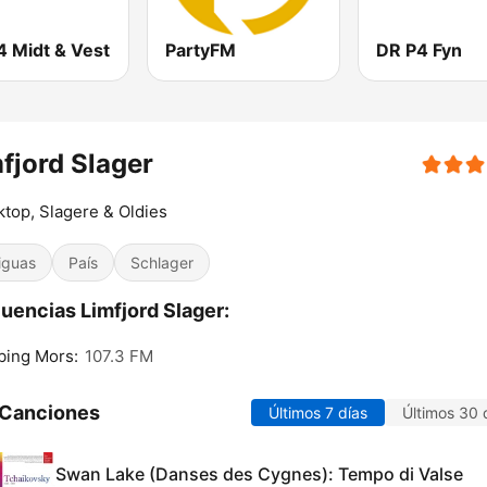
4 Midt & Vest
PartyFM
DR P4 Fyn
fjord Slager
top, Slagere & Oldies
iguas
País
Schlager
uencias Limfjord Slager:
bing Mors:
107.3 FM
 Canciones
Últimos 7 días
Últimos 30 
Swan Lake (Danses des Cygnes): Tempo di Valse