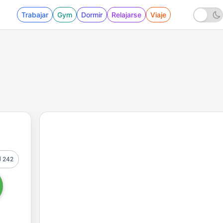
Trabajar
Gym
Dormir
Relajarse
Viaje
242