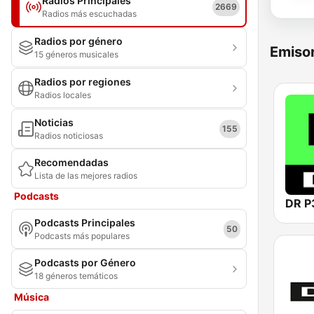
Radios Principales
2669
Radios más escuchadas
Radios por género
Emisor
15 géneros musicales
Radios por regiones
Radios locales
Noticias
155
Radios noticiosas
Recomendadas
Lista de las mejores radios
Podcasts
DR P
Podcasts Principales
50
Podcasts más populares
Podcasts por Género
18 géneros temáticos
Música