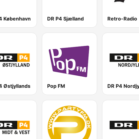
4 København
DR P4 Sjælland
Retro-Radio
 Østjyllands
Pop FM
DR P4 Nordjy