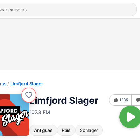
ras
Limfjord Slager
Limfjord Slager
1235
107.3 FM
Antiguas
País
Schlager