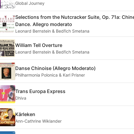
Global Journey
Selections from the Nutcracker Suite, Op. 71a: Chin
Dance. Allegro moderato
Leonard Bernstein & Bedřich Smetana
William Tell Overture
Leonard Bernstein & Bedřich Smetana
Danse Chinoise (Allegro Moderato)
Philharmonia Polonica & Karl Prisner
Trans Europa Express
Dhiva
Kärleken
Ann-Cathrine Wiklander