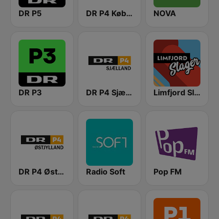
DR P5
DR P4 København
NOVA
DR P3
DR P4 Sjælland
Limfjord Slager
DR P4 Østjyllands
Radio Soft
Pop FM