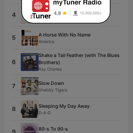
Fuldmånefeber
4
Dodo & The Dodos
A Horse With No Name
5
America
Shake a Tail Feather (with The Blues
6
Brothers)
Ray Charles
Slow Down
7
Shabby Tigers
Sleeping My Day Away
8
D-A-D
80-s To 90-s
9