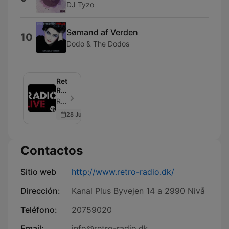
DJ Tyzo
Sømand af Verden
10
Dodo & The Dodos
Retro
Radio
is
Retro radio - Episodio 3
back
28 Jun 2018
Contactos
Sitio web
http://www.retro-radio.dk/
Dirección:
Kanal Plus Byvejen 14 a 2990 Nivå
Teléfono:
20759020
Email:
info@retro-radio.dk