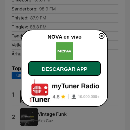
Sønderborg:
98.9 FM
Thisted:
87.9 FM
Tinglev:
88.8 FM
Tønder:
92.4 FM
NOVA en vivo
Vejle:
99.3 FM
Århus:
88.6 FM
Top Canciones
DESCARGAR APP
Últimos 7 días
Últimos 30 días
Whatever You Want
1
Status Quo
Vintage Funk
2
AlexGuz