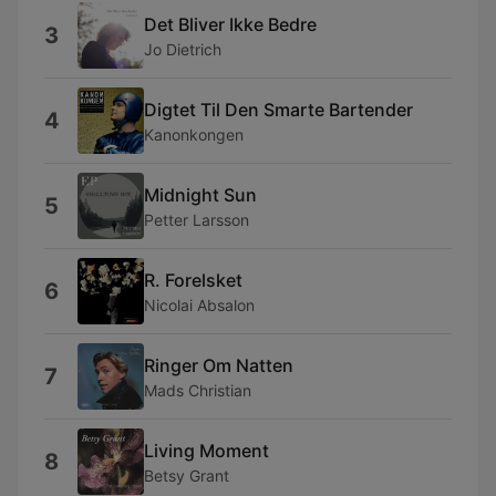
Det Bliver Ikke Bedre
3
Jo Dietrich
Digtet Til Den Smarte Bartender
4
Kanonkongen
Midnight Sun
5
Petter Larsson
R. Forelsket
6
Nicolai Absalon
Ringer Om Natten
7
Mads Christian
Living Moment
8
Betsy Grant