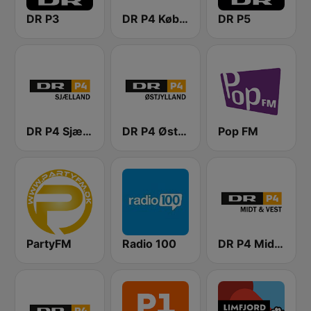
DR P3
DR P4 København
DR P5
DR P4 Sjælland
DR P4 Østjyllands
Pop FM
PartyFM
Radio 100
DR P4 Midt & Vest