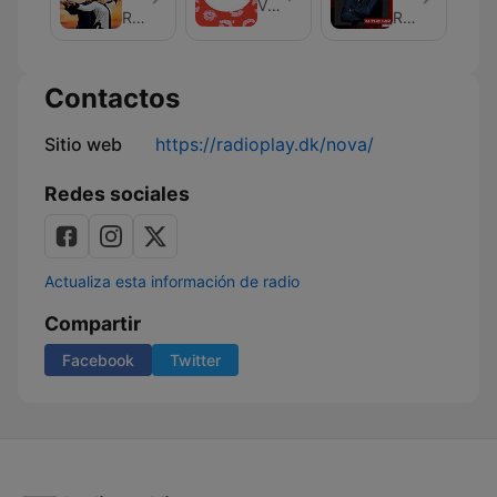
Vi Unge
dame
In
RadioPlay
RadioPlay
The
Mix
Contactos
Sitio web
https://radioplay.dk/nova/
Redes sociales
Actualiza esta información de radio
Compartir
Facebook
Twitter