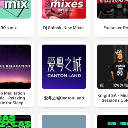
90's mix
Dj Shinski New Mixes
Exclusive R
ep Meditation
Knight SA - Mi
ic - Relaxing
爱粤之城CantonLand
Sessions Up
ic for Sleep,
editation &
Relaxation