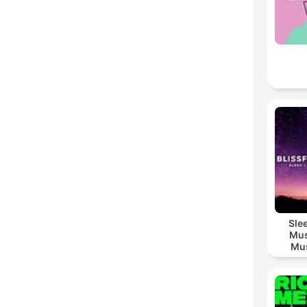
Sle
Mus
Mus
M