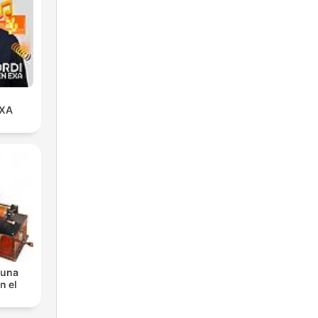
EXA
 una
n el