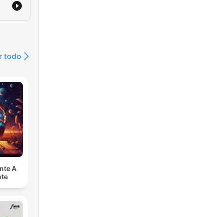
r todo
nte A
nte