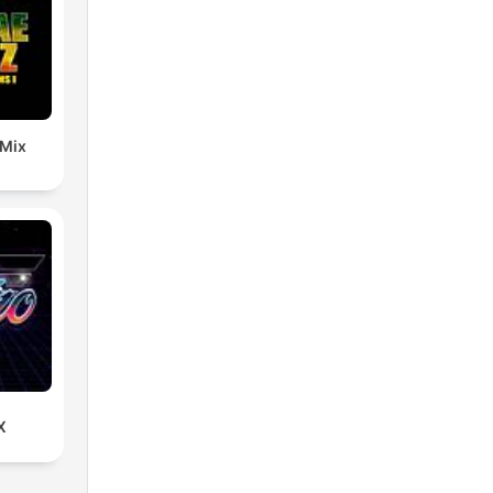
 Mix
X