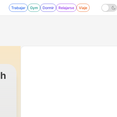
Trabajar
Gym
Dormir
Relajarse
Viaje
ch