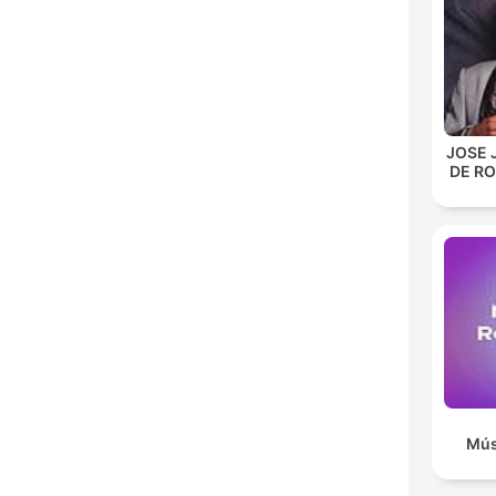
JOSE 
DE R
Mús