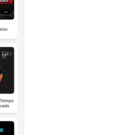
emix
dTempo
loads