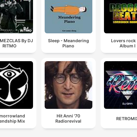
 MEZCLAS By DJ
Sleep - Meandering
Lovers rock
RITMO
Piano
Album I
morrowland
Hit Anni '70
RETROMI
iendship Mix
Radiorevival