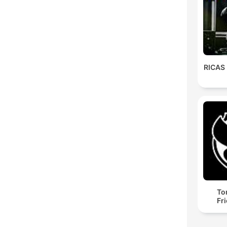
RICAS
To
Fr