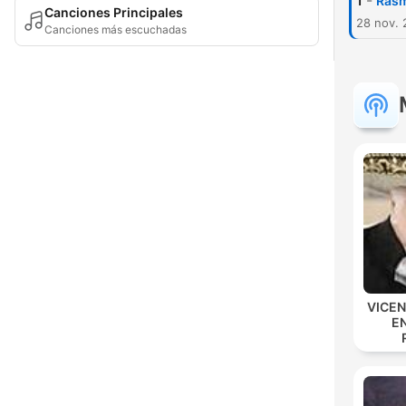
-
1
Rasm
Canciones Principales
28 nov. 
Canciones más escuchadas
VICE
E