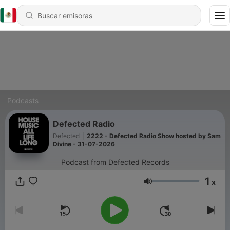
Podcasts
Defected Radio
Defected
|
2222 - Defected Radio Show hosted by Sam
Divine - 31-07-2026
Podcast from Defected Records
1
x
Volumen