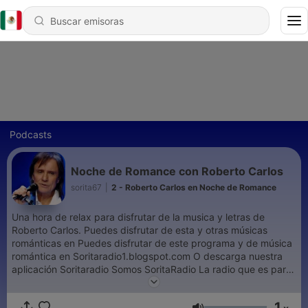
Podcasts
Noche de Romance con Roberto Carlos
sorita67
|
2 - Roberto Carlos en Noche de Romance
Una hora de relax para disfrutar de la musica y letras de
Roberto Carlos. Puedes disfrutar de esta y otras músicas
románticas en Puedes disfrutar de este programa y de música
romántica en Soritaradio1.blogspot.com O descarga nuestra
aplicación Soritaradio Somos SoritaRadio La radio que es para
tì The radio That is for you
1