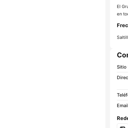
El Gr
en to
Frec
Saltil
Co
Sitio
Direc
Telé
Email
Rede