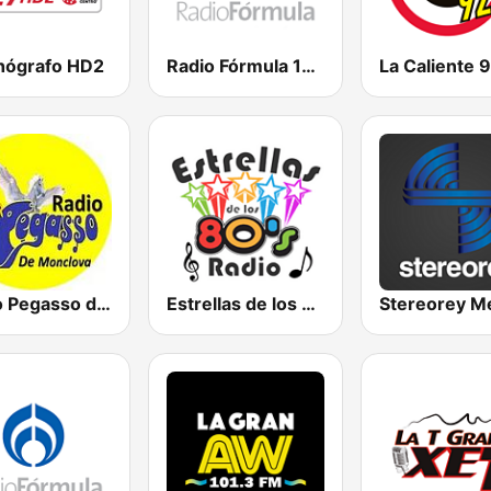
onógrafo HD2
Radio Fórmula 103.3 FM
Radio Pegasso de Monclova
Estrellas de los 80s
Stereorey M