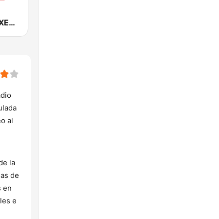
La T Grande XET 990 AM | Monterrey
adio
ulada
o al
de la
mas de
s en
ales e