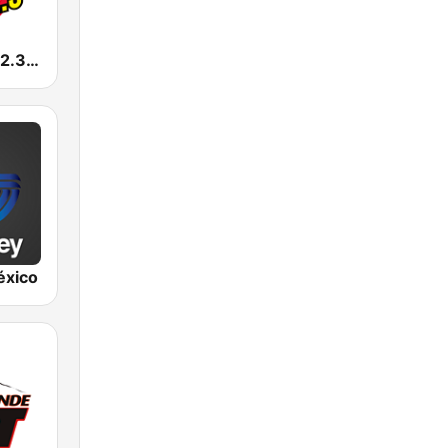
La Caliente 92.3 FM | Torreón
éxico