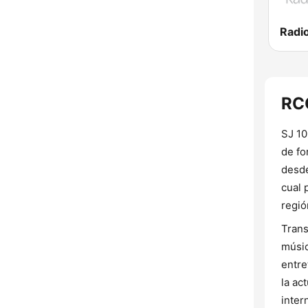
RCG
SJ 10
de fo
desde
cual 
regió
Trans
músic
entre
la ac
inter