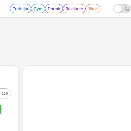
Trabajar
Gym
Dormir
Relajarse
Viaje
259