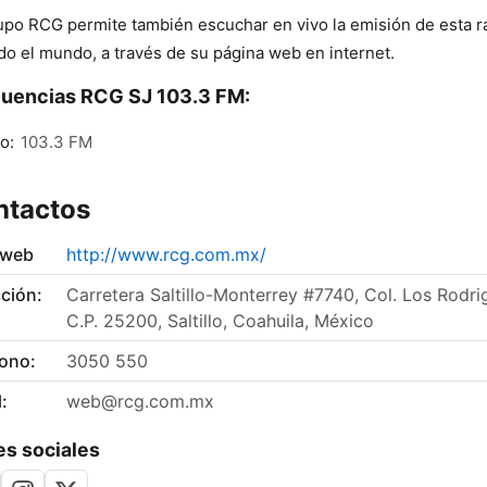
upo RCG permite también escuchar en vivo la emisión de esta r
do el mundo, a través de su página web en internet.
uencias RCG SJ 103.3 FM:
lo:
103.3 FM
ntactos
 web
http://www.rcg.com.mx/
ción:
Carretera Saltillo-Monterrey #7740, Col. Los Rodr
C.P. 25200, Saltillo, Coahuila, México
fono:
3050 550
:
web@rcg.com.mx
s sociales