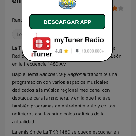
en vivo
Rancherita y Regional
DESCARGAR APP
Locales
Latino
La TKR es una estación de radio de Multimedios
Radio que transmite desde Monterrey, Nuevo León,
en la frecuencia 1480 AM.
Bajo el lema
Rancherita y Regional
transmite una
programación con varios espacios musicales
dedicados a la música regional mexicana, con
destaque para la ranchera, y en la que incluye
también programas de entretenimiento y cortos
noticieros con las principales noticias de la
actualidad.
La emisión de La TKR 1480 se puede escuchar en