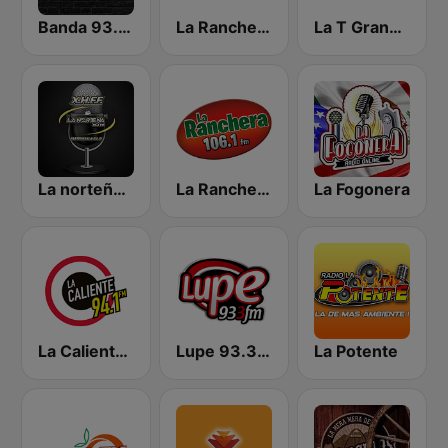
Banda 93.3 FM
La Ranchera 1050 AM
La T Grande XET 990 AM | Monterrey
La norteña 89.3 FM
La Ranchera 106.1 FM
La Fogonera
La Caliente 94.1 FM | Monterrey
Lupe 93.3 FM
La Potente