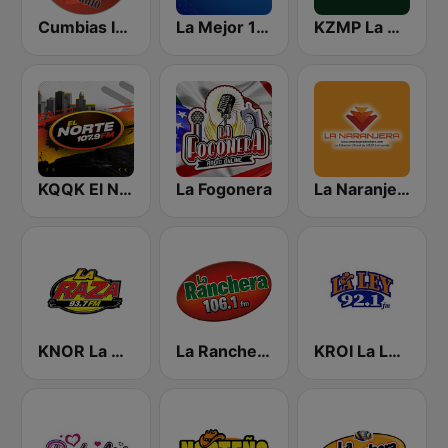
Cumbias Inmortales Radio
La Mejor 107.9 FM
KZMP La Ranchera 106.7 FM and 1540 AM
KQQK El Norte 107.9 / 101.7 FM
La Fogonera
La Naranjera de Sibers
KNOR La Raza 93.7 (US Only)
La Ranchera 106.1 FM
KROI La Ley 92.1 FM