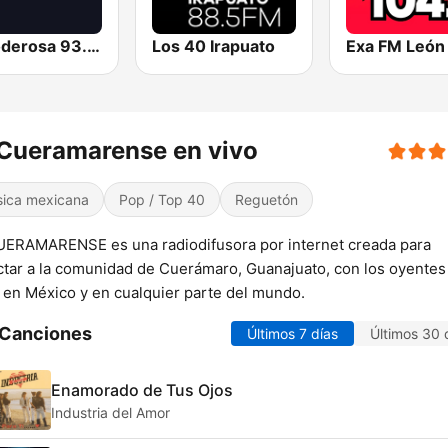
La Poderosa 93.9 FM
Los 40 Irapuato
Exa FM León
Cueramarense en vivo
ica mexicana
Pop / Top 40
Reguetón
ERAMARENSE es una radiodifusora por internet creada para
tar a la comunidad de Cuerámaro, Guanajuato, con los oyentes
 en México y en cualquier parte del mundo.
 Canciones
Últimos 7 días
Últimos 30 
Enamorado de Tus Ojos
Industria del Amor