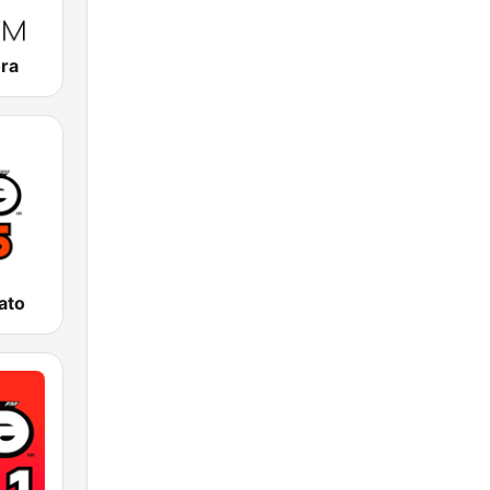
ra
ato