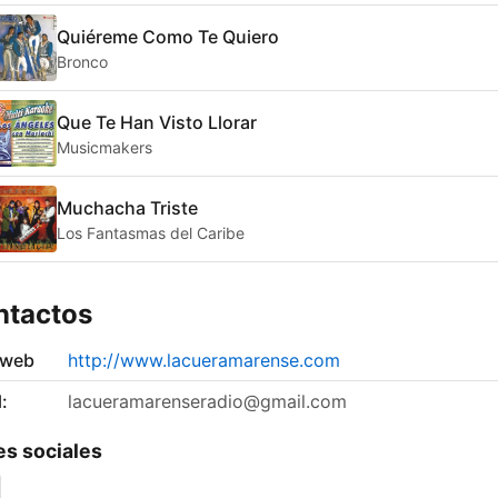
Quiéreme Como Te Quiero
Bronco
Que Te Han Visto Llorar
Musicmakers
Muchacha Triste
Los Fantasmas del Caribe
ntactos
 web
http://www.lacueramarense.com
:
lacueramarenseradio@gmail.com
s sociales