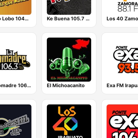
Radio Lobo 1040 AM
Ke Buena 105.7 FM
Los 40 Zamo
La Comadre 106.3 FM
El Michoacanito
Exa FM Irapu