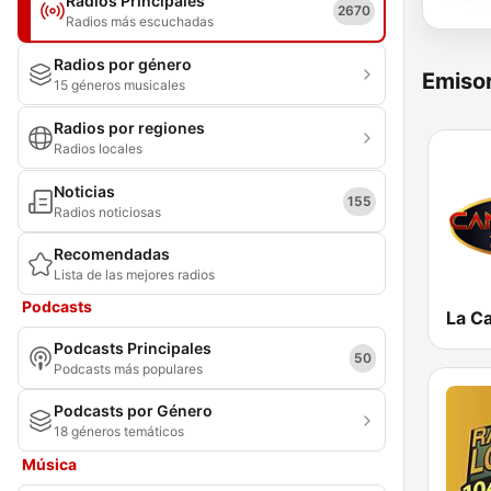
Radios Principales
2670
Radios más escuchadas
Radios por género
Emisor
15 géneros musicales
Radios por regiones
Radios locales
Noticias
155
Radios noticiosas
Recomendadas
Lista de las mejores radios
Podcasts
Podcasts Principales
50
Podcasts más populares
Podcasts por Género
18 géneros temáticos
Música