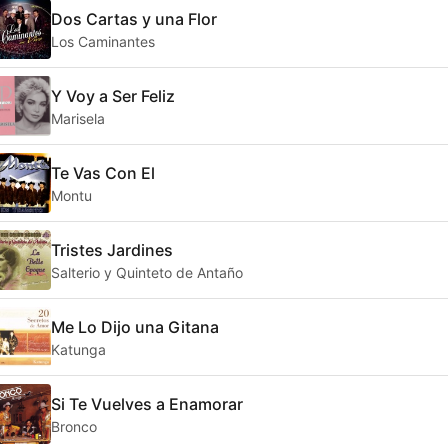
Dos Cartas y una Flor
Los Caminantes
Y Voy a Ser Feliz
Marisela
Te Vas Con El
Montu
Tristes Jardines
Salterio y Quinteto de Antaño
Me Lo Dijo una Gitana
Katunga
Si Te Vuelves a Enamorar
Bronco