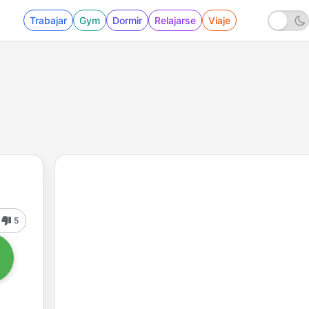
Trabajar
Gym
Dormir
Relajarse
Viaje
5