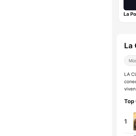
La 
Mús
LA CU
conec
viven
Top
1