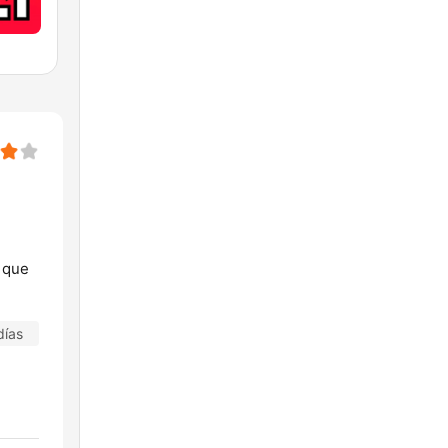
 que
días