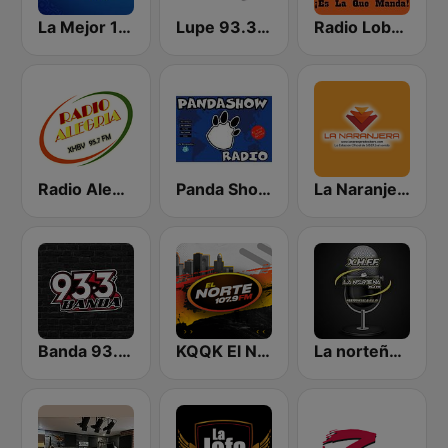
La Mejor 107.9 FM
Lupe 93.3 FM
Radio Lobo 96.7 FM
Radio Alegría 95.7 FM
Panda Show Radio
La Naranjera de Sibers
Banda 93.3 FM
KQQK El Norte 107.9 / 101.7 FM
La norteña 89.3 FM