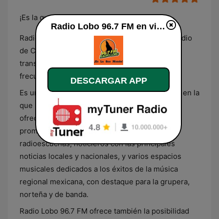
¡Es la que manda!
Radio Lobo 96.7 FM en vivo
Radio Lobo Celaya (XHY) es una estación de radio
de Corporación Bajío Comunicaciones que
transmite en Celaya, Guanajuato, en la
frecuencia 96.7 FM.
DESCARGAR APP
Es una emisora grupera con una programación en la
que se incluyen espacios de entretenimiento
ofrecidos por su animado equipo de locutores,
promociones en las que regala premios a los
radioescuchas, noticieros con las principales
noticias locales y nacionales, y varios espacios
musicales dedicados a los éxitos de la música
regional mexicana, con destaque para la grupera,
norteña y de banda.
Radio Lobo 96.7 FM ofrece también la posibilidad