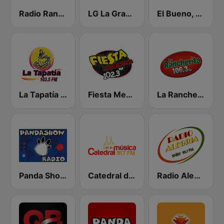
Radio Ranchito
LG La Grande
El Bueno, La Mala y El Feo
La Tapatía 103.5 FM
Fiesta Mexicana León
La Rancherita 106.3 FM
Panda Show Radio
Catedral de la Música
Radio Alegría 95.7 FM