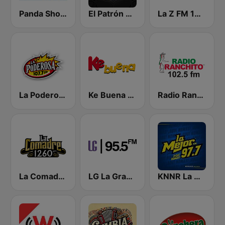
Panda Show Radio
El Patrón 94.5 FM
La Z FM 107.3
La Poderosa Aguascalientes
Ke Buena 92.9 FM
Radio Ranchito
La Comadre 1260 AM
LG La Grande
KNNR La Mejor 97.7 FM