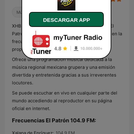
Música mexicana
DESCARGAR APP
XHBD-FM, conocida por su nombre comercial El
Patrón, es una estación de radio que transmite en la
frecuencia 104.5 FM en Xalapa, Veracruz. Es
propiedad de Grupo Oliva Radio.
Ofrece una programación musical dedicada a la
música regional mexicana grupera y una emisión
divertida y entretenida gracias a sus irreverentes
locutores.
Se puede escuchar en vivo en cualquier parte del
mundo accediendo al reproductor en su página
oficial en internet.
Frecuencias El Patrón 104.9 FM:
Xalapa de Enríquez:
104.9 FM