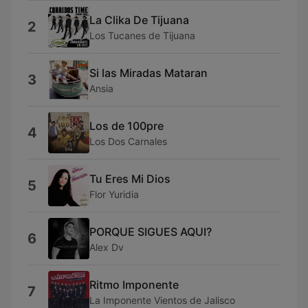
La Clika De Tijuana
2
Los Tucanes de Tijuana
Si las Miradas Mataran
3
Ansia
Los de 100pre
4
Los Dos Carnales
Tu Eres Mi Dios
5
Flor Yuridia
PORQUE SIGUES AQUI?
6
Alex Dv
Ritmo Imponente
7
La Imponente Vientos de Jalisco