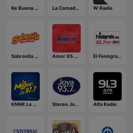
Ke Buena 92.9 FM
La Comadre 1260 AM
W Radio
Sabrosita 590 AM
Amor 95.3 FM
El Fonógrafo HD2
KNNR La Mejor 97.7 FM
Stereo Joya FM
Alfa Radio