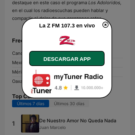
destaque en este caso el programa
Los Adoloridos,
en el cual los radioescuchas pueden hablar y
compartir el dolor de sus corazones rotos.
La Z FM 107.3 en vivo
Frecuencias La Z FM 107.3:
Cancún:
91.5 FM
DESCARGAR APP
Mexico City:
107.3 FM
Mérida:
101.5 FM
Oaxaca:
97.7 FM
Top Canciones
Últimos 7 días
Últimos 30 días
De Nuestro Amor No Queda Nada
1
Juan Marcelo