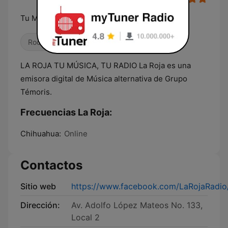
Tu Música, Tu Radio
Rock
Pop / Top 40
Reguetón
LA ROJA TU MÚSICA, TU RADIO La Roja es una
emisora digital de Música alternativa de Grupo
Témoris.
Frecuencias La Roja:
Chihuahua:
Online
Contactos
Sitio web
https://www.facebook.com/LaRojaRadio
Dirección:
Av. Adolfo López Mateos No. 133,
Local 2