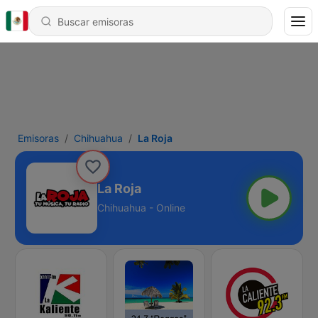
Emisoras
Chihuahua
La Roja
La Roja
Chihuahua - Online