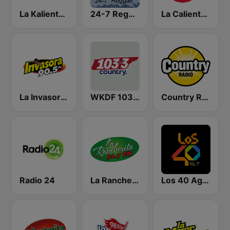
La Kaliente 90.7 FM
24-7 Reggae
La Caliente 92.3 FM | Torreón
La Invasora 90.5 FM
WKDF 103.3 Country
Country Radio
Radio 24
La Rancherita 91.7 FM
Los 40 Aguascalientes