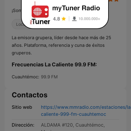
¡Somos fuego!
Locales
La emisora grupera, líder desde hace más de 25
años. Plataforma, referencia y cuna de éxitos
gruperos.
Frecuencias La Caliente 99.9 FM:
Cuauhtémoc:
99.9 FM
Contactos
Sitio web
https://www.mmradio.com/estaciones/la
caliente-999-fm-cuauhtemoc
Dirección:
ALDAMA #120, Cuauhtémoc,