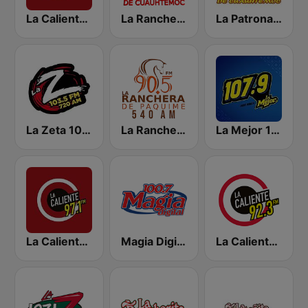
La Caliente 90.9 FM | Chihuahua
La Ranchera de Cuauhtémoc 89.7 FM
La Patrona de Cuauhtemoc
La Zeta 103.5 FM
La Ranchera de Paquimé 90.5 FM
La Mejor 107.9 FM
La Caliente FM 97.1 | Nuevo Laredo
Magia Digital 100.7 FM
La Caliente 92.3 FM | Torreón