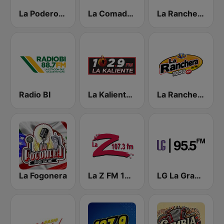
La Poderosa Aguascalientes
La Comadre 1260 AM
La Ranchera 106.1 FM
Radio BI
La Kaliente 102.9 FM
La Ranchera 1050 AM
La Fogonera
La Z FM 107.3
LG La Grande