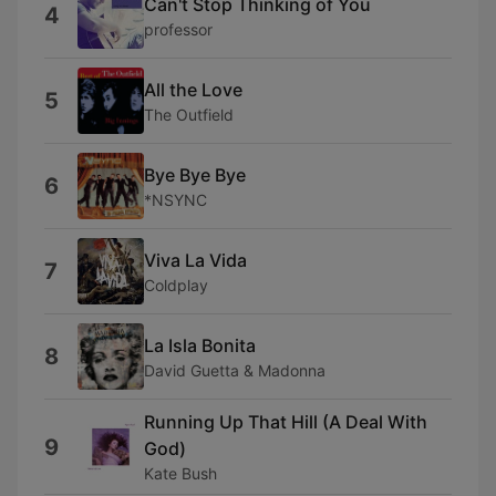
Can't Stop Thinking of You
4
professor
All the Love
5
The Outfield
Bye Bye Bye
6
*NSYNC
Viva La Vida
7
Coldplay
La Isla Bonita
8
David Guetta & Madonna
Running Up That Hill (A Deal With
9
God)
Kate Bush