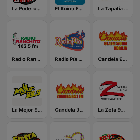
La Poderosa 89.7 FM
El Kuino FM 96.1
La Tapatía 103.5 FM
Radio Ranchito
Radio Pía 92.7 FM
Candela 90.1 - Morelia
La Mejor 99.9 FM
Candela 94.1 Zamora
La Zeta 96.3 FM