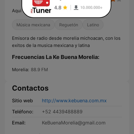
Aqui suena..
Música mexicana
Reguetón
Latino
Emisora de radio desde morelia michoacan, con los
exitos de la musica mexicana y latina
Frecuencias La Ke Buena Morelia:
Morelia:
88.9 FM
Contactos
Sitio web
http://www.kebuena.com.mx
Teléfono:
+52 4439488889
Email:
KeBuenaMorelia@gmail.com