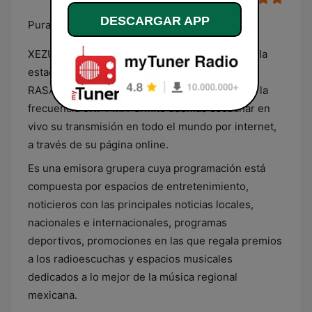
DESCARGAR APP
Pura lumbre
XEZU, más conocida como Candela Zacapú, es la
estación de radio de la red Candela de Cadena
RASA que transmite en Zacapú, Michoacán, en la
frecuencia 97.7 FM. Permite además escuchar en
vivo su transmisión en todo el mundo por internet,
a través de su página online.
Es una emisora grupera cuya programación está
compuesta por espacios de entretenimiento,
noticieros con las principales noticias locales,
nacionales e internacionales, programas
deportivos, promociones en las que regala premios
a los radioescuchas y espacios musicales
dedicados a lo mejor de la música regional
mexicana.