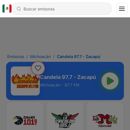
Emisoras
Michoacán
Candela 97.7 - Zacapú
Candela 97.7 - Zacapú
Michoacán - 97.7 FM