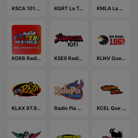
KSCA 101.9 Los Angeles FM (US Only)
KQRT La Tricolor 105.1 FM
KMLA La M 103.7 FM
KGRB Radio Lazer 94.3 FM
KSES Radio La Suavecita 107.1
KLNV Que Buena 106.5 FM (US Only)
KLAX 97.9 La Raza FM
Radio Pía 92.7 FM
KCEL Que Buena 96.1 FM