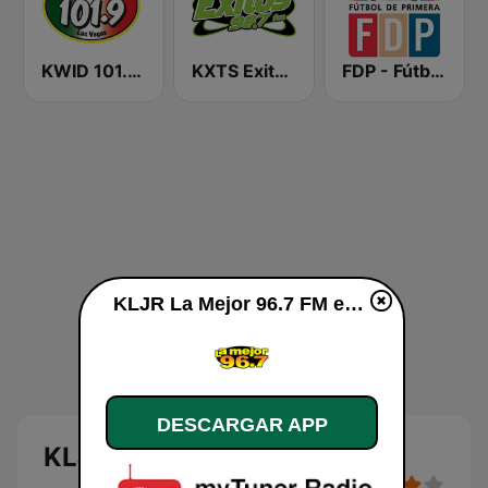
KWID 101.9 La Buena
KXTS Exitos 98.7 FM
FDP - Fútbol de Primera
KLJR La Mejor 96.7 FM en vivo
DESCARGAR APP
KLJR La Mejor 96.7 FM