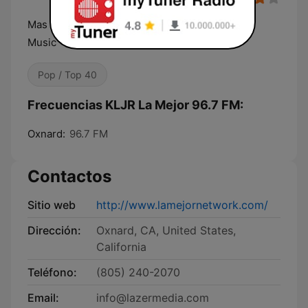
Mas Mas Musica Slogan in English More More
Music
Pop / Top 40
Frecuencias KLJR La Mejor 96.7 FM:
Oxnard:
96.7 FM
Contactos
Sitio web
http://www.lamejornetwork.com/
Dirección:
Oxnard, CA, United States,
California
Teléfono:
(805) 240-2070
Email:
info@lazermedia.com