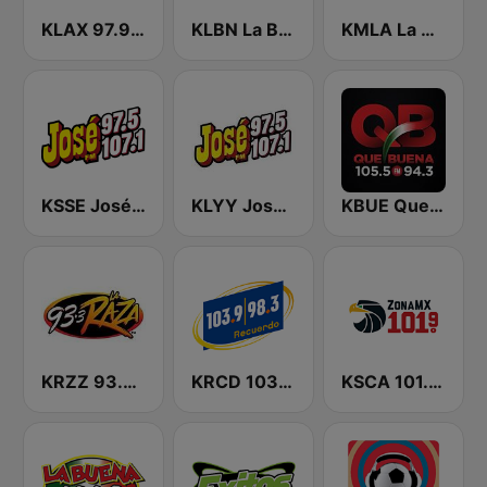
KLAX 97.9 La Raza FM
KLBN La Buena 101.9 FM
KMLA La M 103.7 FM
KSSE José 97.5 y 107.1
KLYY José 97.5 y 107.1
KBUE Que Buena 105.5 / 94.3 FM (US Only)
KRZZ 93.3 La Raza FM
KRCD 103.9 - 98.3 Recuerdo (US Only)
KSCA 101.9 Los Angeles FM (US Only)