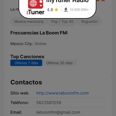
La maxima explosion musical
Música mexicana
Pop / Top 40
Reguetón
Frecuencias La Boom FM:
Mexico City:
Online
Top Canciones
Últimos 7 días
Últimos 30 días
Contactos
Sitio web
http://www.laboomfm.com
Teléfono:
5623581256
Email:
laboomfm@gmail.com