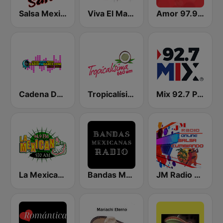
Salsa Mexico
Viva El Mariachi
Amor 97.9 FM
Cadena Dance México
Tropicalísima 660 AM
Mix 92.7 Puerto Vallarta
La Mexicana 94.9 FM
Bandas Mexicanas Radio
JM Radio Salsa Cumbiando