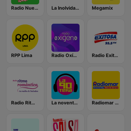
Radio Nueva Q
La Inolvidable
Megamix
RPP Lima
Radio Oxígeno
Radio Exitosa
Radio Ritmo Romántica
La noventera
Radiomar 106.3 FM