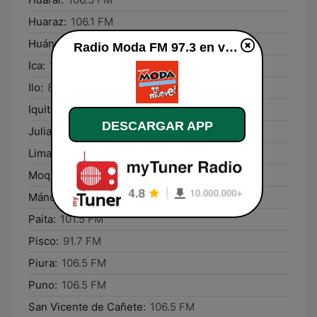
Huaraz:
106.1 FM
Huánuco:
91.3 FM
Radio Moda FM 97.3 en vivo
Ica:
107.7 FM
Ilo:
88.3 FM
Iquitos:
105.3 FM
DESCARGAR APP
Juliaca:
91.7 FM
Lima:
97.3 FM
Moquegua:
91.7 FM
Máncora:
89.1 FM
Paita:
101.5 FM
Pisco:
91.7 FM
Piura:
106.5 FM
Puno:
106.5 FM
San Vicente de Cañete:
106.5 FM