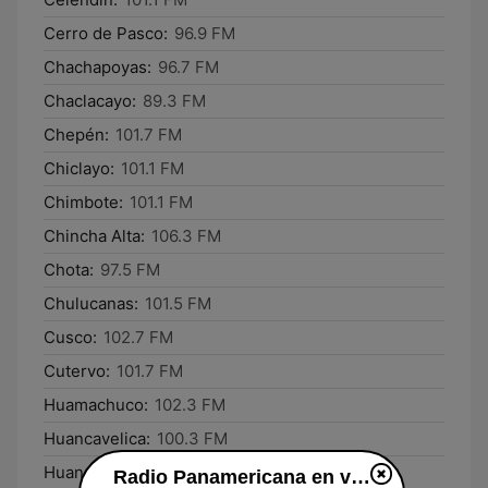
Cerro de Pasco:
96.9 FM
Chachapoyas:
96.7 FM
Chaclacayo:
89.3 FM
Chepén:
101.7 FM
Chiclayo:
101.1 FM
Chimbote:
101.1 FM
Chincha Alta:
106.3 FM
Chota:
97.5 FM
Chulucanas:
101.5 FM
Cusco:
102.7 FM
Cutervo:
101.7 FM
Huamachuco:
102.3 FM
Huancavelica:
100.3 FM
Huancayo:
101.3 FM
Radio Panamericana en vivo