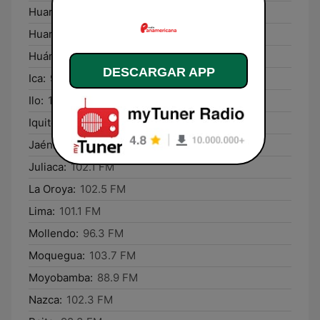
Huaral:
102.9 FM
Huaraz:
99.9 FM
Huánuco:
107.7 FM
DESCARGAR APP
Ica:
97.9 FM
Ilo:
103.5 FM
Iquitos:
99.7 FM
Jaén:
90.1 FM
Juliaca:
102.1 FM
La Oroya:
102.5 FM
Lima:
101.1 FM
Mollendo:
96.3 FM
Moquegua:
103.7 FM
Moyobamba:
88.9 FM
Nazca:
102.3 FM