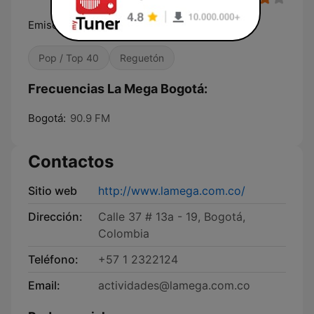
Emisora Juvenil Número 1 de Colombia
Pop / Top 40
Reguetón
Frecuencias La Mega Bogotá:
Bogotá:
90.9 FM
Contactos
Sitio web
http://www.lamega.com.co/
Dirección:
Calle 37 # 13a - 19, Bogotá,
Colombia
Teléfono:
+57 1 2322124
Email:
actividades@lamega.com.co