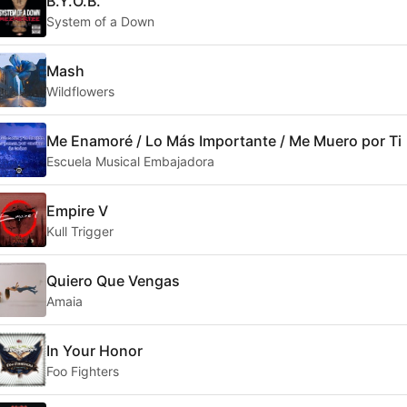
B.Y.O.B.
System of a Down
Mash
Wildflowers
Me Enamoré / Lo Más Importante / Me Muero por Ti
Escuela Musical Embajadora
Empire V
Kull Trigger
Quiero Que Vengas
Amaia
In Your Honor
Foo Fighters