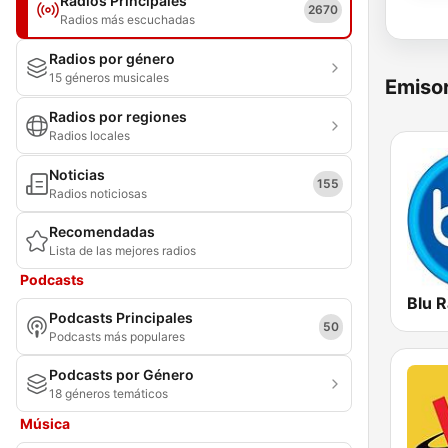
Radios Principales
2670
Radios más escuchadas
Radios por género
15 géneros musicales
Emisor
Radios por regiones
Radios locales
Noticias
155
Radios noticiosas
Recomendadas
Lista de las mejores radios
Podcasts
Blu R
Podcasts Principales
50
Podcasts más populares
Podcasts por Género
18 géneros temáticos
Música