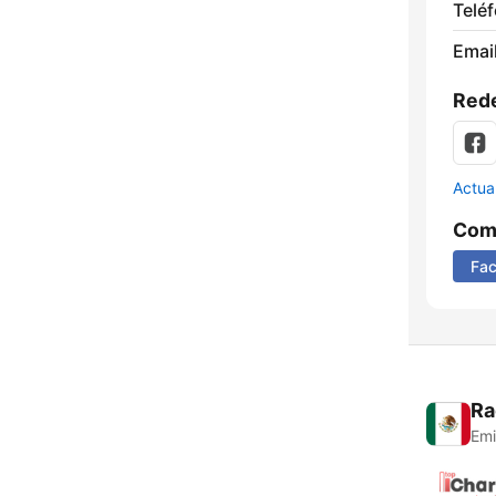
Telé
Email
Rede
Actua
Comp
Fa
Ra
Emi