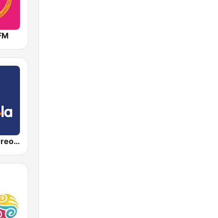
 FM
Candela Estereo 101.9 FM