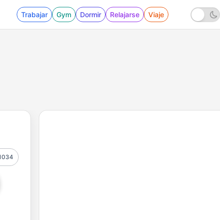
Trabajar
Gym
Dormir
Relajarse
Viaje
1034