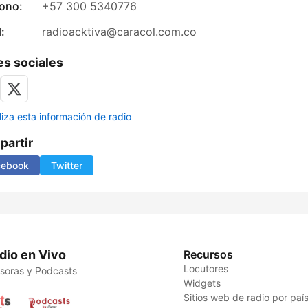
fono:
+57 300 5340776
:
radioacktiva@caracol.com.co
s sociales
liza esta información de radio
artir
cebook
Twitter
dio en Vivo
Recursos
Locutores
soras y Podcasts
Widgets
Sitios web de radio por paí