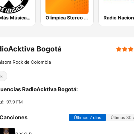
La X Más Música 103.9 FM
Olímpica Stereo Bogotá 105.9 FM
ioAcktiva Bogotá
isora Rock de Colombia
ck
uencias RadioAcktiva Bogotá:
á:
97.9 FM
 Canciones
Últimos 7 días
Últimos 30 