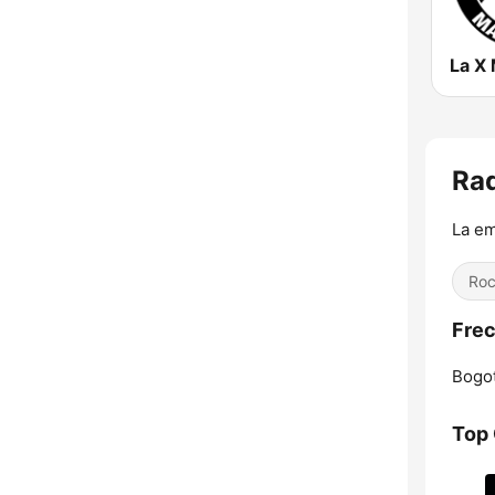
Rad
La em
Ro
Frec
Bogot
Top