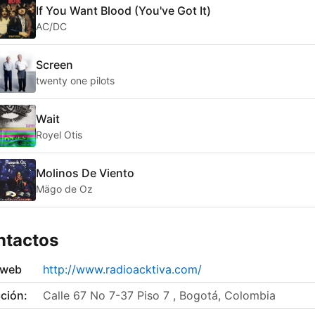
If You Want Blood (You've Got It)
AC/DC
Screen
twenty one pilots
Wait
Royel Otis
Molinos De Viento
Mägo de Oz
ntactos
 web
http://www.radioacktiva.com/
ción:
Calle 67 No 7-37 Piso 7 , Bogotá, Colombia