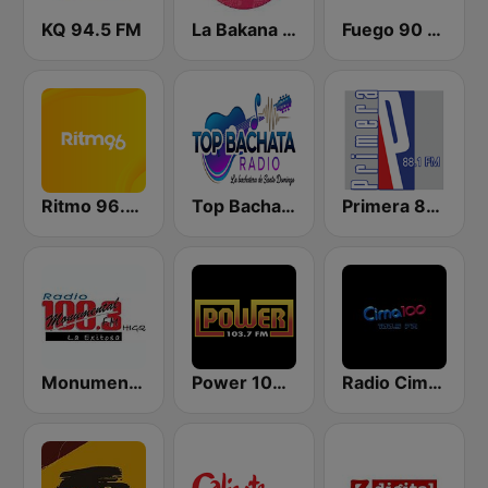
KQ 94.5 FM
La Bakana FM
Fuego 90 La Salsera
Ritmo 96.5 FM
Top Bachata Radio
Primera 88.1 FM
Monumental 100.3 FM
Power 103.7 FM
Radio Cima 100.5 FM