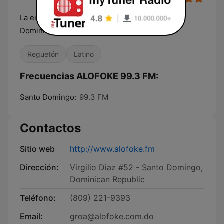
La emisora tropical número 1 en la República
Dominicana
Reguetón
Latino
Frecuencias ALOFOKE 99.3 FM:
Santo Domingo:
99.3 FM
Contactos
Sitio web
http://www.alofoke.fm
Dirección:
Virgilio Diaz #52 - Santo Domingo,
Dominican Republic
Teléfono:
(809) 221-9393
Email:
groa@alofoke.com.do