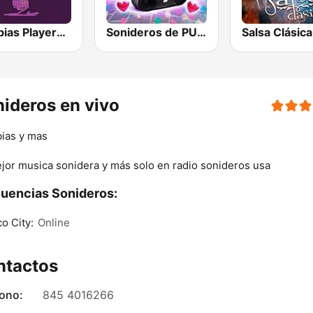
Cumbias Playeras Charangas
Sonideros de PUEBLA
Salsa Clásica
ideros en vivo
ias y mas
jor musica sonidera y más solo en radio sonideros usa
uencias Sonideros:
o City:
Online
ntactos
fono:
845 4016266