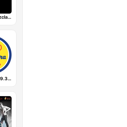
Cumbias Mezcladas
La Grupera 89.3 FM