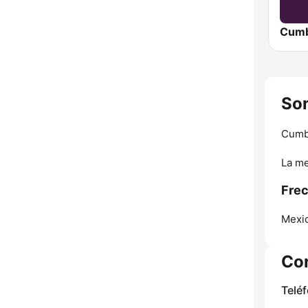
Son
Cumb
La me
Frec
Mexic
Co
Telé