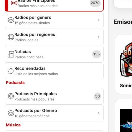
Radios Principales
2670
Radios más escuchadas
Radios por género
Emisor
15 géneros musicales
Radios por regiones
Radios locales
Noticias
155
Radios noticiosas
Recomendadas
Lista de las mejores radios
Podcasts
Soni
Podcasts Principales
50
Podcasts más populares
Podcasts por Género
18 géneros temáticos
Música