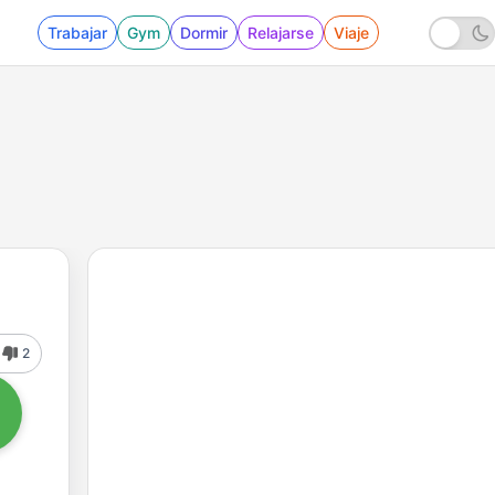
Trabajar
Gym
Dormir
Relajarse
Viaje
2