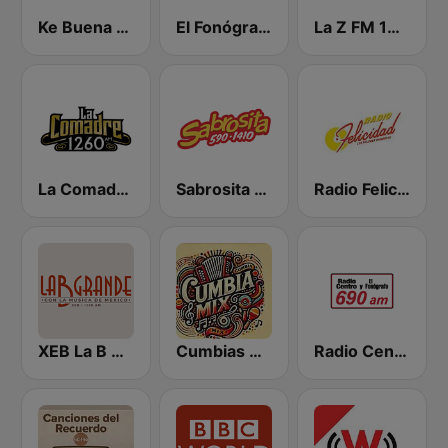
Ke Buena 92.9 FM
El Fonógrafo HD2
La Z FM 107.3
La Comadre 1260 AM
Sabrosita 590 AM
Radio Felicidad 1180 AM
XEB La B Grande 1220 AM
Cumbias Mix
Radio Centro y El Fonógrafo