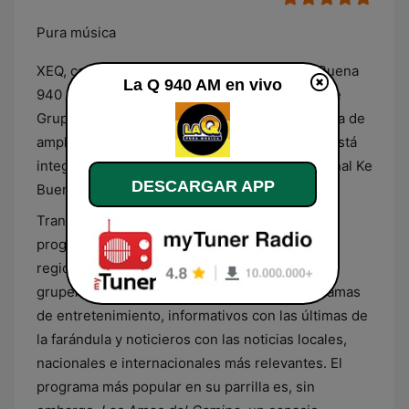
Pura música
XEQ, conocida por su nombre comercial Ke Buena
La Q 940 AM en vivo
940 AM, es una estación de radio propiedad de
Grupo Alemán que transmite en esta frecuencia de
amplitud modulada desde Ciudad de México. Está
integrada en la red de radios de formato regional Ke
DESCARGAR APP
Buena.
Transmite una programación que combina
programas musicales dedicados a la música
regional mexicana, en particular a los géneros
grupero, de banda, mariachi y norteño, programas
de entretenimiento, informativos con las últimas de
la farándula y noticieros con las noticias locales,
nacionales e internacionales más relevantes. El
programa más popular en su parrilla es, sin