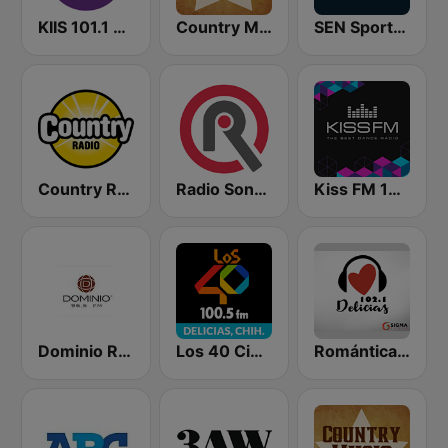
KIIS 101.1 Melbourne
Country Music Radio - Classic Country
SEN Sports 1116 AM
Country Radio
Radio Sonora
Kiss FM 106.5 (Кисc ФМ)
Dominio Radio 96.5 FM
Los 40 Ciudad Delicias
Romántica 102.1 FM Delicias