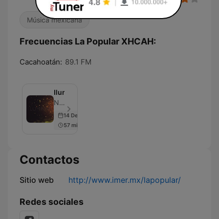
Música mexicana
Frecuencias La Popular XHCAH:
Cacahoatán:
89.1 FM
Iluminat
Natalia Szendro - Episodio 3
14 Dec 2018
57 min
Contactos
Sitio web
http://www.imer.mx/lapopular/
Redes sociales