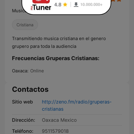
Musica Cristiana en el Genero Grupero
Cristiana
Transmitiendo musica cristiana en el genero
grupero para toda la audiencia
Frecuencias Gruperas Cristianas:
Oaxaca:
Online
Contactos
Sitio web
http://zeno.fm/radio/gruperas-
cristianas
Dirección:
Oaxaca Mexico
Teléfono:
9511579018