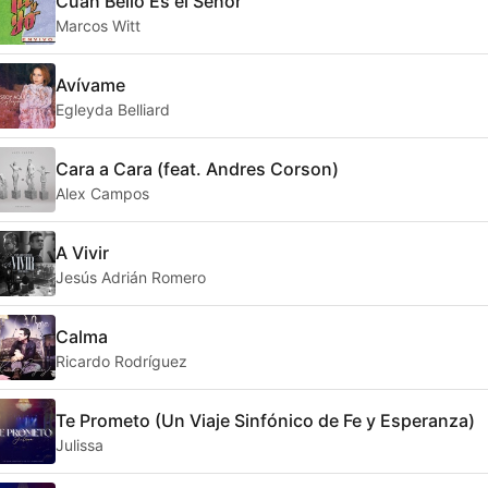
Cuán Bello Es el Señor
Marcos Witt
Avívame
Egleyda Belliard
Cara a Cara (feat. Andres Corson)
Alex Campos
A Vivir
Jesús Adrián Romero
Calma
Ricardo Rodríguez
Te Prometo (Un Viaje Sinfónico de Fe y Esperanza)
Julissa