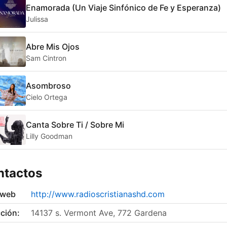
Enamorada (Un Viaje Sinfónico de Fe y Esperanza)
Julissa
Abre Mis Ojos
Sam Cintron
Asombroso
Cielo Ortega
Canta Sobre Ti / Sobre Mi
Lilly Goodman
ntactos
 web
http://www.radioscristianashd.com
ción:
14137 s. Vermont Ave, 772 Gardena