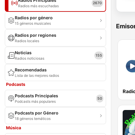
Radios Principales
2670
Radios más escuchadas
Radios por género
15 géneros musicales
Emisor
Radios por regiones
Radios locales
Noticias
155
Radios noticiosas
Recomendadas
Lista de las mejores radios
Podcasts
Radio
Podcasts Principales
50
Podcasts más populares
Podcasts por Género
18 géneros temáticos
Música