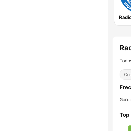
Rad
Todos
Cri
Frec
Gard
Top