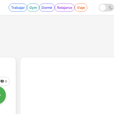
Trabajar
Gym
Dormir
Relajarse
Viaje
0