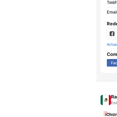
Telé
Email
Rede
Actua
Comp
Fa
Ra
Emi