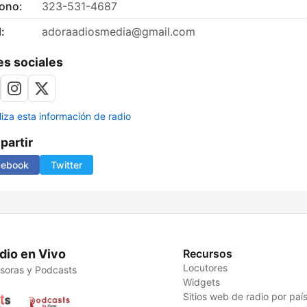
fono:
323-531-4687
:
adoraadiosmedia@gmail.com
s sociales
liza esta información de radio
artir
cebook
Twitter
dio en Vivo
Recursos
Locutores
soras y Podcasts
Widgets
Sitios web de radio por paí