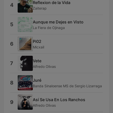
Reflexion de la Vida
4
Zaiterap
Aunque me Dejes en Visto
5
La Fiera de Ojinaga
Pi02
6
Micxail
Vete
7
Alfredo Olivas
Juré
8
Banda Sinaloense MS de Sergio Lizarraga
Así Se Usa En Los Ranchos
9
Alfredo Olivas