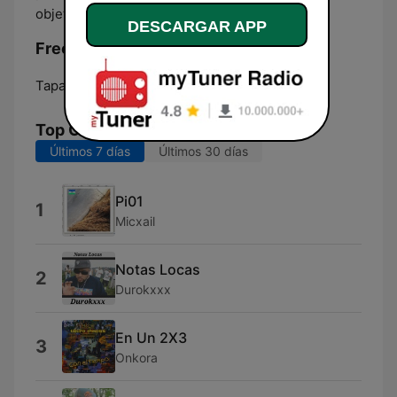
objetivos en realidades.
DESCARGAR APP
Frecuencias Guacalazo Radio:
Tapachula:
Online
Top Canciones
Últimos 7 días
Últimos 30 días
Pi01
1
Micxail
Notas Locas
2
Durokxxx
En Un 2X3
3
Onkora