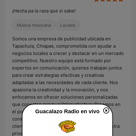
¡Hecha pa la raza que si sabe!
Música mexicana
Locales
Somos una empresa de publicidad ubicada en
Tapachula, Chiapas, comprometida con ayudar a
negocios locales a crecer y destacar en un mercado
competitivo. Nuestro equipo está formado por
expertos en comunicación, quienes trabajan juntos
para crear estrategias efectivas y creativas
adaptadas a las necesidades de cada cliente. Nos
apasiona la creatividad y la innovación, y nos
enfocamos en ofrecer soluciones personalizadas
que conecten con tu público objetivo. Creemos en
Guacalazo Radio en vivo
el poder de las ideas y en la importancia de
construir relaciones duraderas con nuestros
clientes. En “Guacalazo Radio”, tu éxito es nuestra
prioridad, y estamos aquí para transformar tus