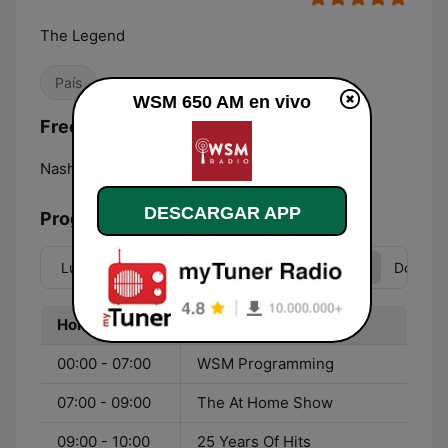
The Legend
País
WSM 650 AM en vivo
Frecuencias WSM 650 AM:
Nashville:
650 AM
DESCARGAR APP
Programación
Lun
Mar
Mié
Jue
Vie
Sáb
Dom
Hora
Programa
00:00 - 07:00
WSM Programming
07:00 - 09:00
The At Home Show
09:00 - 10:00
25 Years Of Hits