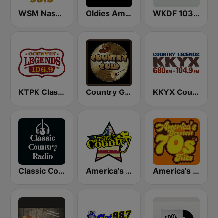
WSM Nash Icon 95.5 FM
Oldies America
WKDF 103.3 Country
KTPK Classic Country 106.9
Country Gold Radio
KKYX Country Legends 680 AM
Classic Country Radio
America's Country
America's Greatest 70s Hits