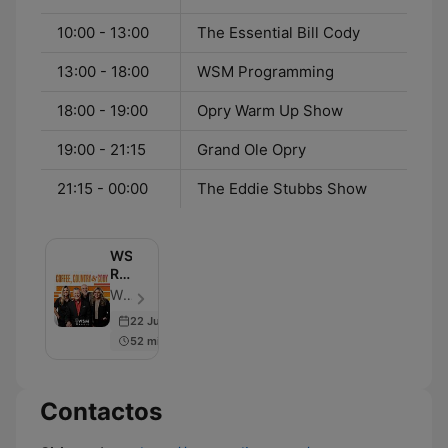
10:00 - 13:00
The Essential Bill Cody
13:00 - 18:00
WSM Programming
18:00 - 19:00
Opry Warm Up Show
19:00 - 21:15
Grand Ole Opry
21:15 - 00:00
The Eddie Stubbs Show
WSM
Radio's
Coffee,
WSM Radio / Opry Entertainment Group - Episodio 1575
Country
22 Jun 2026
&
52 min
Cody
Contactos