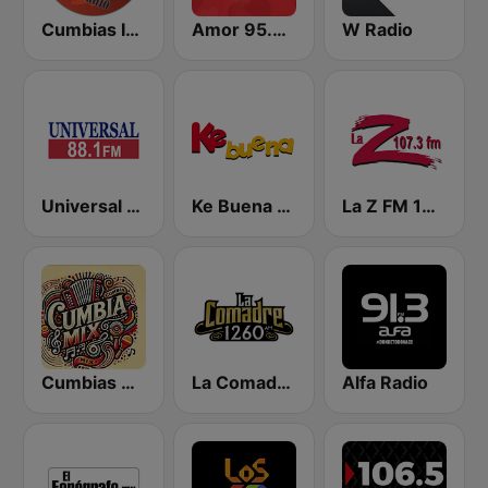
Cumbias Inmortales Radio
Amor 95.3 FM
W Radio
Universal 88.1 FM
Ke Buena 92.9 FM
La Z FM 107.3
Cumbias Mix
La Comadre 1260 AM
Alfa Radio