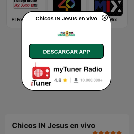
Chicos IN Jesus en vivo
El Fonógrafo HD2
Los 40
106.5 Mix
DESCARGAR APP
Chicos IN Jesus en vivo